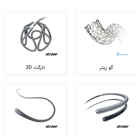
گو ریتر
تارگت 3D