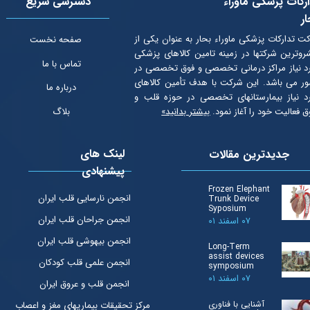
رکات پزشکی ماوراء
دسترسی سریع
ر
ت تدارکات پزشکی ماوراء بحار به عنوان یكی از
صفحه نخست
روترین شرکتها در زمینه تامین کالاهای پزشکی
تماس با ما
د نیاز مراکز درمانی تخصصی و فوق تخصصی در
ر می باشد. این شرکت با هدف تأمین كالاهای
درباره ما
د نیاز بیمارستانهای تخصصی در حوزه قلب و
ق فعالیت خود را آغاز نمود.
بیشتر بدانید»
بلاگ
لینک های
جدیدترین مقالات
پیشنهادی
Frozen Elephant
انجمن نارسایی قلب ایران
Trunk Device
Syposium
انجمن جراحان قلب ایران
۰۷ اسفند ۰۱
انجمن بیهوشی قلب ایران
Long-Term
assist devices
انجمن علمی قلب کودکان
symposium
۰۷ اسفند ۰۱
انجمن قلب و عروق ایران
آشنایی با فناوری
مرکز تحقیقات بیماریهای مغز و اعصاب