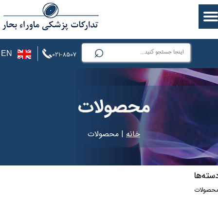
⌕
EN
021-8507
محصولات
خانه
| محصولات
سته‌ها
حصولات