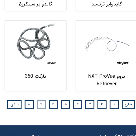
گایدوایر ترنسند
گایدوایر سینکرو2
تروو NXT ProVue
تارگت 360
Retriever
قبلی
۱
۲
۳
۴
۵
۶
۷
۸
بعدی