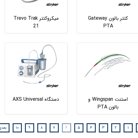
کتتر بالون Gateway
میکروکتتر Trevo Trak
21
PTA
استنت Wingspan و
دستگاه AXS Universal
بالون PTA
۱
۲
۳
۴
۵
۶
۷
۸
۹
۱۰
بعدی