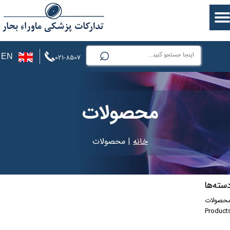
⌕
EN
021-8507
محصولات
خانه
| محصولات
سته‌ها
حصولات
Product