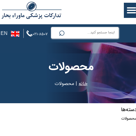
⌕
EN
021-8507
محصولات
خانه
| محصولات
سته‌ها
حصولات