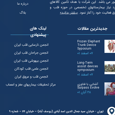
ر می باشد. این شرکت با هدف تأمین كالاهای
درباره ما
د نیاز بیمارستانهای تخصصی در حوزه قلب و
ق فعالیت خود را آغاز نمود.
بیشتر بدانید»
بلاگ
لینک های
جدیدترین مقالات
پیشنهادی
Frozen Elephant
انجمن نارسایی قلب ایران
Trunk Device
Syposium
انجمن جراحان قلب ایران
۰۷ اسفند ۰۱
انجمن بیهوشی قلب ایران
Long-Term
assist devices
انجمن علمی قلب کودکان
symposium
۰۷ اسفند ۰۱
انجمن قلب و عروق ایران
آشنایی با فناوری
مرکز تحقیقات بیماریهای مغز و اعصاب
Surpass Evolve
۲۸ آبان ۰۱
تهران - خیابان سید جمال الدین اسد آبادی (یوسف آباد) – خیابان 64 – شماره 9