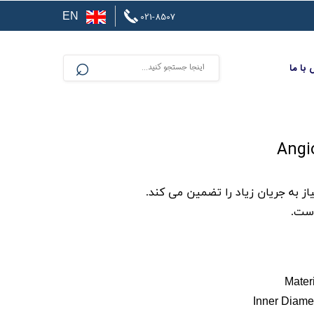
021-8507
EN
⌕
با ما
از به جریان زیاد را تضمین می کند.
ست.
Ma
Inner Dia