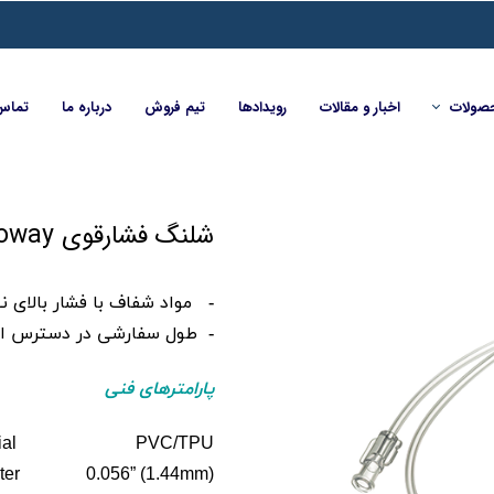
صولات
اخبار و مقالات
رویدادها
تیم فروش
درباره ما
تماس 
شلنگ فشارقوی Angioway
-
مواد شفاف با فشار بالای نی
-
طول سفارشی در دسترس ا
پارامترهای فنی
terial PVC/TPU
meter 0.056” (1.44mm)