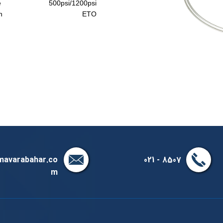
stance 500psi/1200psi
ilization ETO
mavarabahar.co
8507 - 021
m