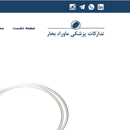
صفحه نخست
مح