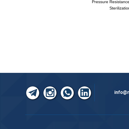
Pressure Resi
Ster
info@