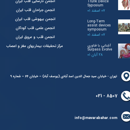
انجمن نارسایی قلب ایران
Trunk Device
Syposium
انجمن جراحان قلب ایران
۰۷ اسفند ۰۱
انجمن بیهوشی قلب ایران
Long-Term
assist devices
انجمن علمی قلب کودکان
symposium
۰۷ اسفند ۰۱
انجمن قلب و عروق ایران
آشنایی با فناوری
مرکز تحقیقات بیماریهای مغز و اعصاب
Surpass Evolve
۲۸ آبان ۰۱
تهران - خیابان سید جمال الدین اسد آبادی (یوسف آباد) – خیابان 64 – شماره 9
8507 - 021
info@mavarabahar.com