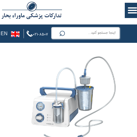
⌕
EN
021-8507