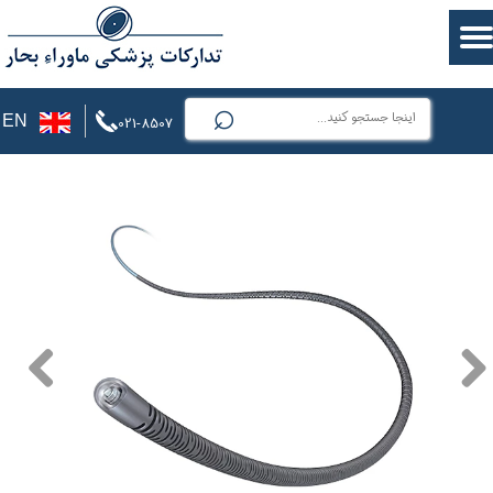
⌕
EN
021-8507