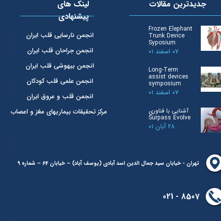
لینک های
جدیدترین مقالات
پیشنهادی
Frozen Elephant
انجمن نارسایی قلب ایران
Trunk Device
Syposium
انجمن جراحان قلب ایران
۰۷ اسفند ۰۱
انجمن بیهوشی قلب ایران
Long-Term
assist devices
انجمن علمی قلب کودکان
symposium
۰۷ اسفند ۰۱
انجمن قلب و عروق ایران
آشنایی با فناوری
مرکز تحقیقات بیماریهای مغز و اعصاب
Surpass Evolve
۲۸ آبان ۰۱
تهران - خیابان سید جمال الدین اسد آبادی (یوسف آباد) – خیابان 64 – شماره 9
8507 - 021